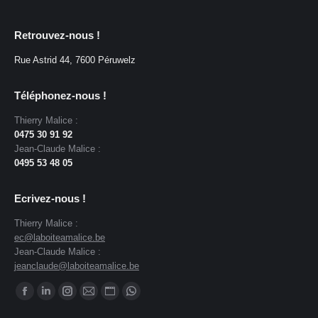
Retrouvez-nous !
Rue Astrid 44, 7600 Péruwelz
Téléphonez-nous !
Thierry Malice :
0475 30 91 92
Jean-Claude Malice :
0495 53 48 05
Ecrivez-nous !
Thierry Malice :
ec@laboiteamalice.be
Jean-Claude Malice :
jeanclaude@laboiteamalice.be
Trouvez nous sur :
Facebook
LinkedIn
Instagram
E-
Site
WhatsApp
page
page
page
mail
Web
page