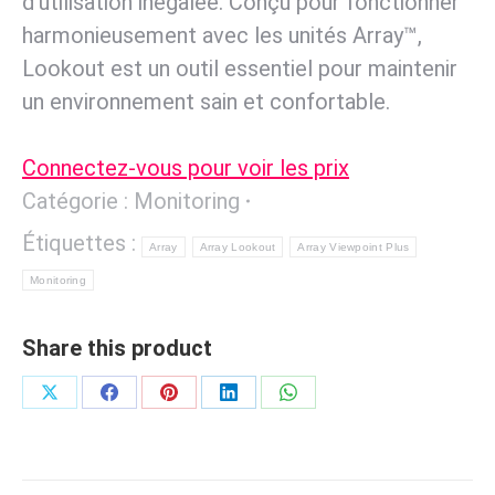
d’utilisation inégalée. Conçu pour fonctionner
harmonieusement avec les unités Array™,
Lookout est un outil essentiel pour maintenir
un environnement sain et confortable.
Connectez-vous pour voir les prix
Catégorie :
Monitoring
Étiquettes :
Array
Array Lookout
Array Viewpoint Plus
Monitoring
Share this product
Partager
Partager
Partager
Partager
Partager
sur
sur
sur
sur
sur
X
Facebook
Pinterest
LinkedIn
WhatsApp