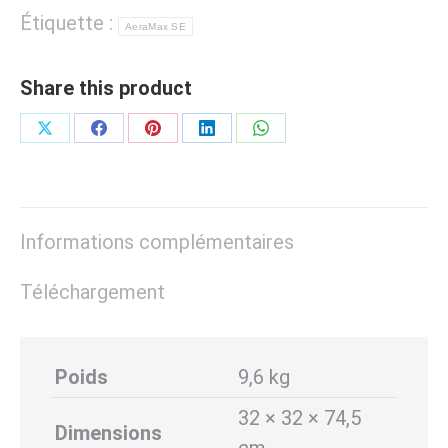
Étiquette :
AeraMax SE
Share this product
Partager
Partager
Partager
Partager
Partager
sur
sur
sur
sur
sur
X
Facebook
Pinterest
LinkedIn
WhatsApp
Informations complémentaires
Téléchargement
Poids
9,6 kg
32 × 32 × 74,5
Dimensions