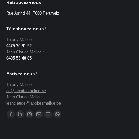
Retrouvez-nous !
Rue Astrid 44, 7600 Péruwelz
Téléphonez-nous !
Thierry Malice :
0475 30 91 92
Jean-Claude Malice :
0495 53 48 05
Ecrivez-nous !
Thierry Malice :
ec@laboiteamalice.be
Jean-Claude Malice :
jeanclaude@laboiteamalice.be
Trouvez nous sur :
Facebook
LinkedIn
Instagram
E-
Site
WhatsApp
page
page
page
mail
Web
page
opens
opens
opens
page
page
opens