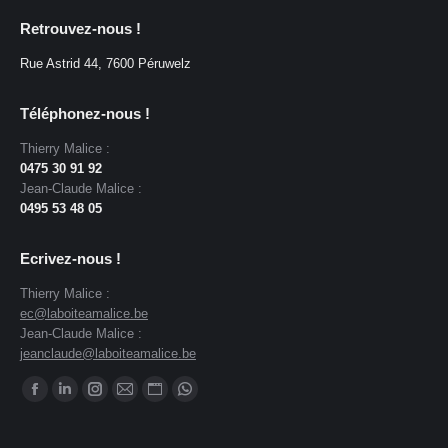
Retrouvez-nous !
Rue Astrid 44, 7600 Péruwelz
Téléphonez-nous !
Thierry Malice :
0475 30 91 92
Jean-Claude Malice :
0495 53 48 05
Ecrivez-nous !
Thierry Malice :
ec@laboiteamalice.be
Jean-Claude Malice :
jeanclaude@laboiteamalice.be
Trouvez nous sur :
Facebook
LinkedIn
Instagram
E-
Site
WhatsApp
page
page
page
mail
Web
page